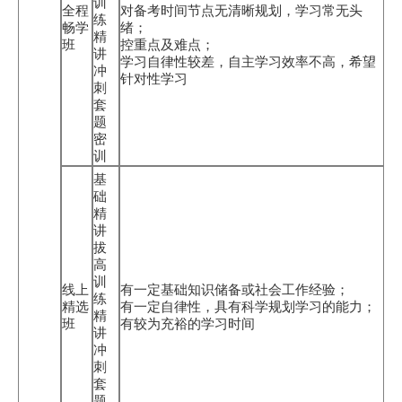
训
全程
对备考时间节点无清晰规划，学习常无头
练
畅学
绪；
精
班
控重点及难点；
讲
学习自律性较差，自主学习效率不高，希望
冲
针对性学习
刺
套
题
密
训
基
础
精
讲
拔
高
训
线上
有一定基础知识储备或社会工作经验；
练
精选
有一定自律性，具有科学规划学习的能力；
精
班
有较为充裕的学习时间
讲
冲
刺
套
题