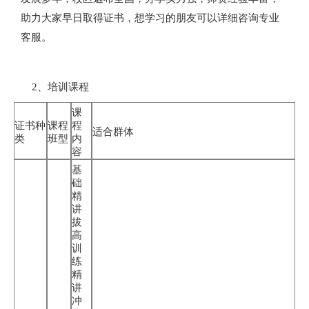
助力大家早日取得证书，想学习的朋友可以详细咨询专业
客服。
2、培训课程
课
证书种
课程
程
适合群体
类
班型
内
容
基
础
精
讲
拔
高
训
练
精
讲
冲