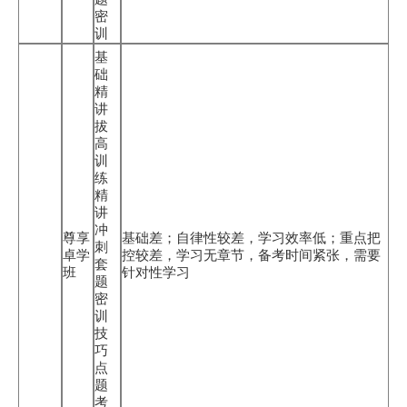
密
训
基
础
精
讲
拔
高
训
练
精
讲
冲
尊享
基础差；自律性较差，学习效率低；重点把
刺
卓学
控较差，学习无章节，备考时间紧张，需要
套
班
针对性学习
题
密
训
技
巧
点
题
考