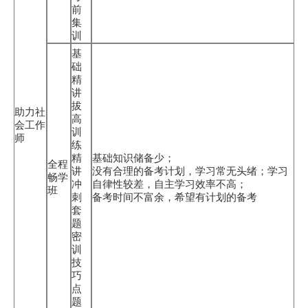
前
集
训
基
础
精
讲
拔
助力社
高
会工作
训
师
练
精
基础知识储备少；
全程
讲
没有合理的备考计划，学习常无头绪；学习
畅学
冲
自律性较差，自主学习效率不高；
班
刺
备考时间不富余，希望有计划的备考
套
题
密
训
技
巧
点
题