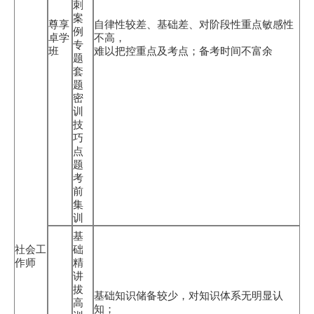
刺
案
尊享
自律性较差、基础差、对阶段性重点敏感性
例
卓学
不高，
专
班
难以把控重点及考点；备考时间不富余
题
套
题
密
训
技
巧
点
题
考
前
集
训
基
社会工
础
作师
精
讲
拔
基础知识储备较少，对知识体系无明显认
高
知；