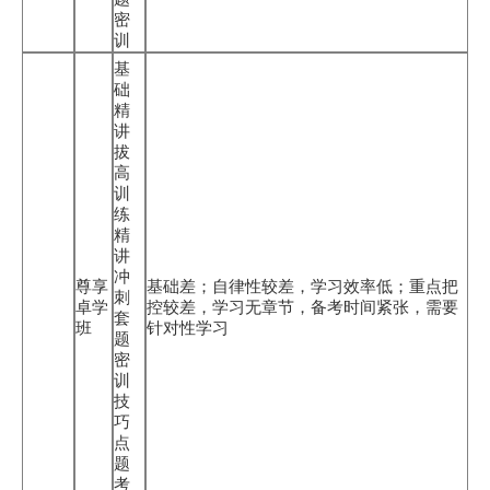
密
训
基
础
精
讲
拔
高
训
练
精
讲
冲
尊享
基础差；自律性较差，学习效率低；重点把
刺
卓学
控较差，学习无章节，备考时间紧张，需要
套
班
针对性学习
题
密
训
技
巧
点
题
考