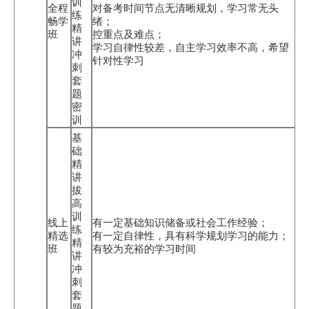
训
全程
对备考时间节点无清晰规划，学习常无头
练
畅学
绪；
精
班
控重点及难点；
讲
学习自律性较差，自主学习效率不高，希望
冲
针对性学习
刺
套
题
密
训
基
础
精
讲
拔
高
训
线上
有一定基础知识储备或社会工作经验；
练
精选
有一定自律性，具有科学规划学习的能力；
精
班
有较为充裕的学习时间
讲
冲
刺
套
题