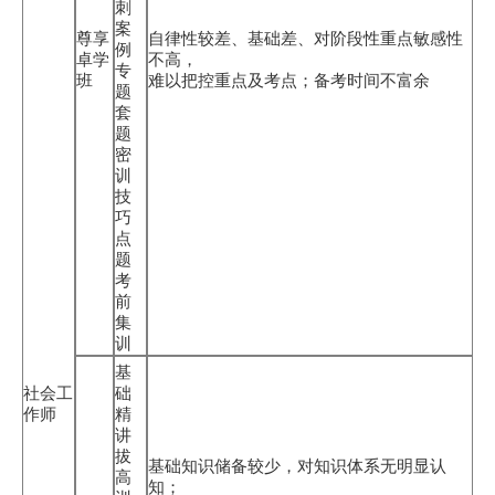
刺
案
尊享
自律性较差、基础差、对阶段性重点敏感性
例
卓学
不高，
专
班
难以把控重点及考点；备考时间不富余
题
套
题
密
训
技
巧
点
题
考
前
集
训
基
社会工
础
作师
精
讲
拔
基础知识储备较少，对知识体系无明显认
高
知；