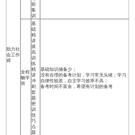
前
集
训
基
础
精
讲
拔
助力社
高
会工作
训
师
练
精
基础知识储备少；
全程
讲
没有合理的备考计划，学习常无头绪；学习
畅学
冲
自律性较差，自主学习效率不高；
班
刺
备考时间不富余，希望有计划的备考
套
题
密
训
技
巧
点
题