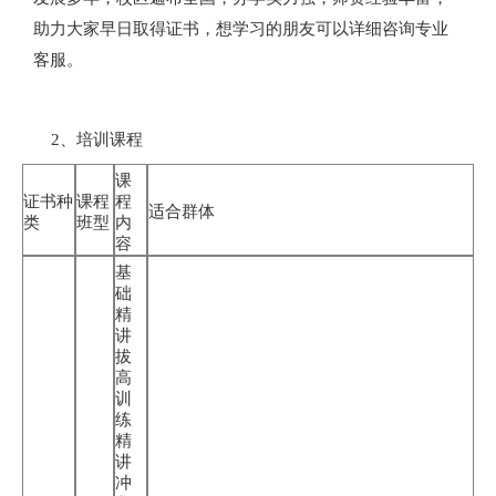
助力大家早日取得证书，想学习的朋友可以详细咨询专业
客服。
2、培训课程
课
证书种
课程
程
适合群体
类
班型
内
容
基
础
精
讲
拔
高
训
练
精
讲
冲