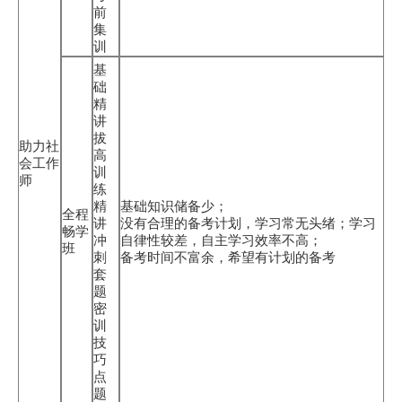
前
集
训
基
础
精
讲
拔
助力社
高
会工作
训
师
练
精
基础知识储备少；
全程
讲
没有合理的备考计划，学习常无头绪；学习
畅学
冲
自律性较差，自主学习效率不高；
班
刺
备考时间不富余，希望有计划的备考
套
题
密
训
技
巧
点
题