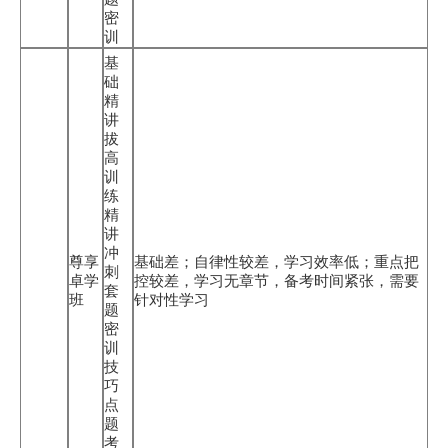
密
训
基
础
精
讲
拔
高
训
练
精
讲
冲
尊享
基础差；自律性较差，学习效率低；重点把
刺
卓学
控较差，学习无章节，备考时间紧张，需要
套
班
针对性学习
题
密
训
技
巧
点
题
考