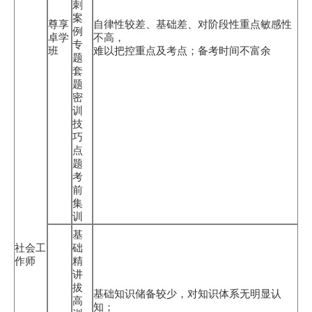
刺
案
尊享
自律性较差、基础差、对阶段性重点敏感性
例
卓学
不高，
专
班
难以把控重点及考点；备考时间不富余
题
套
题
密
训
技
巧
点
题
考
前
集
训
基
社会工
础
作师
精
讲
拔
基础知识储备较少，对知识体系无明显认
高
知；