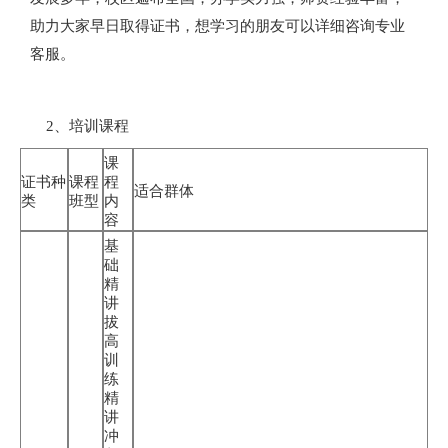
助力大家早日取得证书，想学习的朋友可以详细咨询专业
客服。
2、培训课程
课
证书种
课程
程
适合群体
类
班型
内
容
基
础
精
讲
拔
高
训
练
精
讲
冲