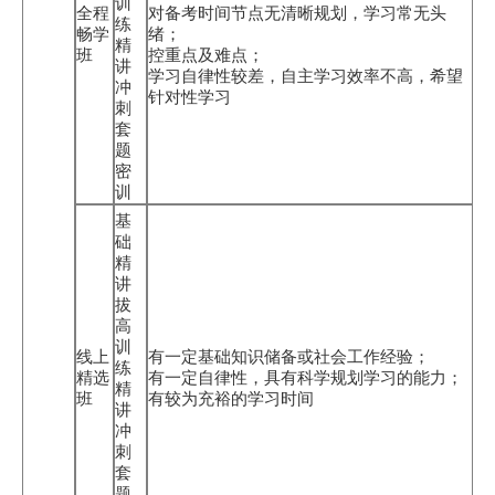
训
全程
对备考时间节点无清晰规划，学习常无头
练
畅学
绪；
精
班
控重点及难点；
讲
学习自律性较差，自主学习效率不高，希望
冲
针对性学习
刺
套
题
密
训
基
础
精
讲
拔
高
训
线上
有一定基础知识储备或社会工作经验；
练
精选
有一定自律性，具有科学规划学习的能力；
精
班
有较为充裕的学习时间
讲
冲
刺
套
题