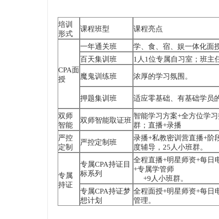
培训
课程班型
课程亮点
形式
一年通关班
学、食、宿、娱一体化面
百天集训班
1人1位专属自习室；班主
CPA面
魔鬼训练班
浓厚的学习氛围。
授
押题集训班
适应零基础、有基础学员
双师
智能学习方案+全方位学习
双师智能取证班
智能
群；直播+录播
严控
录播+私教密训营直播+阶
严控定制班
定制
度辅导，25人小班群。
全程直播+明星师资+每日
专属CPA持证目
+专属学管师
标系列
专属
+9人小班群。
持证
专属CPA持证梦
全程面授+明星师资+每日
想计划
管理。