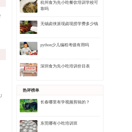
杭州食为先小吃餐饮培训学校可
靠吗
会
无锡卤侠派现卤现捞学费多少钱
python少儿编程考级有用吗
深圳食为先小吃培训价目表
热评榜单
U
长春哪里有学视频剪辑的？
东莞哪有小吃培训班